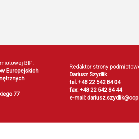
dmiotowej BIP:
Redaktor strony podmiotowe
ów Europejskich
Dariusz Szydlik
nętrznych
tel. +48 22 542 84 04
fax: +48 22 542 84 44
kiego 77
e-mail: dariusz.szydlik@co