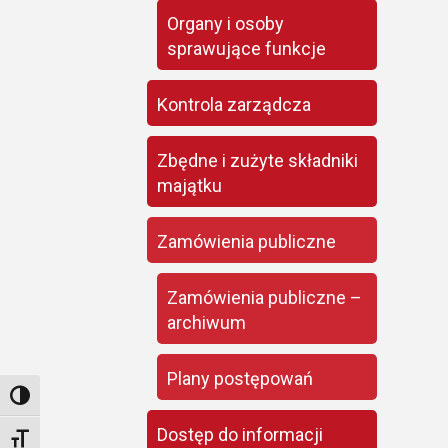
Organy i osoby
sprawujące funkcje
Kontrola zarządcza
Zbędne i zużyte składniki
majątku
Zamówienia publiczne
Zamówienia publiczne –
archiwum
Plany postępowań
Toggle High Contrast
Dostęp do informacji
Toggle Font size