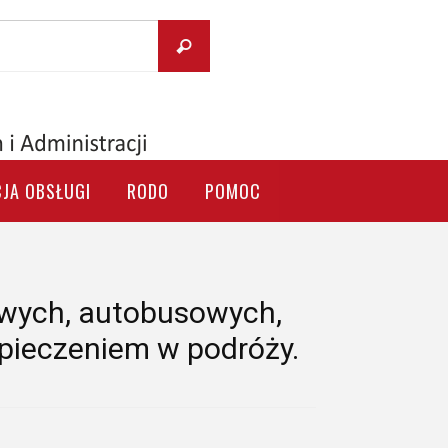
Szukaj
Szukaj
dla:
JA OBSŁUGI
RODO
POMOC
jowych, autobusowych,
pieczeniem w podróży.