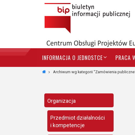
Przejdź
do
treści
Przejdź
INFORMACJA O JEDNOSTCE
PRACA 
do
treści
Strona
Archiwum wg kategorii "Zamówienia publiczne
główna
Organizacja
Przedmiot działalności
i kompetencje